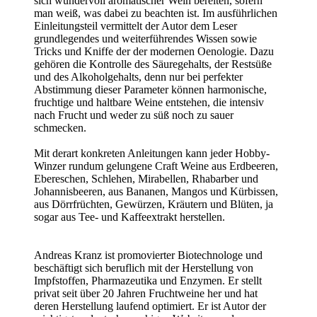
Abstimmung dieser Parameter können harmonische,
fruchtige und haltbare Weine entstehen, die intensiv
nach Frucht und weder zu süß noch zu sauer
schmecken.
Mit derart konkreten Anleitungen kann jeder Hobby-
Winzer rundum gelungene Craft Weine aus Erdbeeren,
Ebereschen, Schlehen, Mirabellen, Rhabarber und
Johannisbeeren, aus Bananen, Mangos und Kürbissen,
aus Dörrfrüchten, Gewürzen, Kräutern und Blüten, ja
sogar aus Tee- und Kaffeextrakt herstellen.
Andreas Kranz ist promovierter Biotechnologe und
beschäftigt sich beruflich mit der Herstellung von
Impfstoffen, Pharmazeutika und Enzymen. Er stellt
privat seit über 20 Jahren Fruchtweine her und hat
deren Herstellung laufend optimiert. Er ist Autor der
wichtigsten deutschsprachigen Websites zu den
Themen Fruchtwein (
www.fruchtweinkeller.de
) und
Honigwein (
www.honigweinkeller.de
).
ISBN 978-3-7020-1925-9
Andreas Kranz