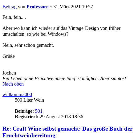
Beitrag
von
willkomm2000
»
31 März 2021 22:17
Fruchtweinkeller
hat geschrieben:
↑
31 März 2021
16:09
Ein kleiner Schritt für die Menschheit, ein großer
Schritt für den Fruchtwein: Das Buch ist ab heute
erhältlich (Wink mit der Zaunhandlung)
komisch: beim großen A steht zwar das heutige erscheinsdatum,
aber lieferung in 1 - 2 monaten? auch bei anderen online-händlern
steht: lieferung demnächst o.ä.))
noch ein kleiner marketing-hinweis: würde ggf. mal über den verlag
darauf hinwirken, dass es z.b. beim großen A "Blick ind Buch" gibt,
oder zumindest ein paar weitere fotos vom inhaltsverzeichnis oder
einer beispielseite... damit der interessent gleich merkt, dass es sich
nicht um ein weiteres dünn-brett-bohrer-buch handelt, und von
daher leichter 40 euronen investiert
gruß aus ostwestfalen
klaus
Nach oben
Fruchtweinkeller
Administrator