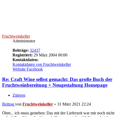
(Too much coffee man)
The amount of energy needed to refute bullshit is an order of
magnitude bigger than to produce it.
(Brandolini's law)
PMs mit Fragen werden ignoriert
Nach oben
Bahnwein
1000 Liter Wein
Beiträge:
1019
Registriert:
27 September 2014 21:52
Wohnort:
Radolfzell
Re: Craft Wine selbst gemacht: Das große Buch der
Fruchtweinbereitung + Neugestaltung Homepage
Zitieren
Beitrag
von
Bahnwein
»
02 April 2021 07:42
Ich sag erst mal nur Wow zur neuen Homepage (erster schneller
Eindruck). Da ich zur Zeit in der letzten Renovierungsphase vor