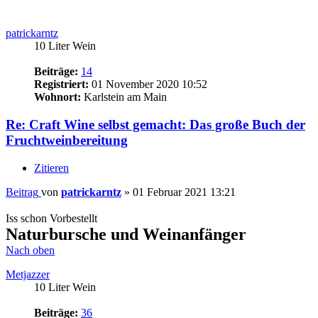
10 Liter Wein
Beiträge:
36
Registriert:
08 März 2020 18:39
Re: Craft Wine selbst gemacht: Das große Buch der
Fruchtweinbereitung
Zitieren
Beitrag
von
Metjazzer
»
20 Februar 2021 14:58
OK.. ich habe mich noch nie so sehr auf den 31 März gefreut....
Super klasse Andreas... Ich freue mich schon tierisch!!!
Nach oben
Fruchtweinkeller
Administrator
Beiträge:
32437
Registriert:
29 März 2004 00:00
Kontaktdaten: