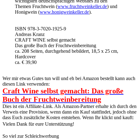
CRAFT WINE selbst gemacht
Das große Buch der Fruchtweinbereitung
ca. 208 Seiten, durchgehend bebildert, 18,5 x 25 cm,
Hardcover
ca. € 39,90
Wer mir etwas Gutes tun will und eh bei Amazon bestellt kann auch
diesen Link verwenden:
Craft Wine selbst gemacht: Das große
Buch der Fruchtweinbereitung
Dies ist ein Affiliate-Link. Als Amazon-Partner erhalte ich durch den
Verweis eine Provision, wenn dann ein Kauf stattfindet, jedoch ohne
dass Euch zusätzliche Kosten entstehen. Wenn Ihr klickt und kauft:
Vielen Dank für eure Unterstützung!
So viel zur Schleichwerbung
Natürlich will ich euch ein wenig mehr erzählen als im Werbetext
steht. Tatsächlich wollte ich schon seit Dekaden ein Buch schreiben,
aber wie das mit solchen Zielen oft ist wenn kein wirklicher Druck
vorhanden ist: Es findet sich immer etwas, was im Augenblick
einfach viel wichtiger ist, und so ist das Projekt nie wirklich
gestartet.