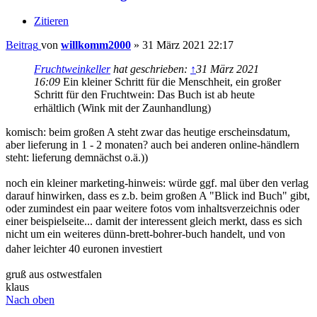
Beiträge:
32437
Registriert:
29 März 2004 00:00
Kontaktdaten:
Kontaktdaten von Fruchtweinkeller
Website
Facebook
Re: Craft Wine selbst gemacht: Das große Buch der
Fruchtweinbereitung + Neugestaltung Homepage
Zitieren
Beitrag
von
Fruchtweinkeller
»
31 März 2021 22:24
Öhm... ich muss gestehen: Das mit der Lieferzeit war mir noch nicht
aufgefallen. Wenn das bis nach Ostern so stehen bleibt werde ich
beim Verlag nachfragen. Ich dachte (naiv wie ich bin) dass das Buch
unmittelbar ausgeliefert wird
Außerdem bin ich (noch immer naiv) davon ausgegangen dass ein
Blick ins Buch kommt wenn es veröffentlicht wird. Da verlasse ich
mich ganz und gar auf die schlipstragenden Marketing-Strategen
90% of everything is crap... Except crap. 100% of crap is crap.