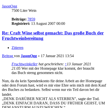
Beitrag
von
JasonOgg
»
17 Januar 2021 13:54
Fruchtweinkeller
hat geschrieben:
↑
13 Januar 2021
21:05
Wer mit der Homepage klar kommt, der braucht
das Buch streng genommen nicht.
Nun, da du kein Spendenkonto für deine Arbeit an der Homepage
oder dem Forum hast, wird es mir eine Ehre sein mich mit dem Kauf
des Buches zu bedanken. Selbst wenn nur ein Teil davon bei dir
landet.
„DENK DARÜBER NICHT ALS STERBEN", sagte der Tod.
„DENK EINFACH DARAN, DASS DU FRÜHER GEHST, UM
DEM ANSTURM AUSZUWEICHEN.“
Sir Terry Pratchett 1948-2015
Nach oben
Fruchtweinkeller
Administrator
Beiträge:
32437
Registriert:
29 März 2004 00:00
Kontaktdaten: