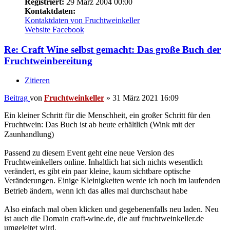
verantwortlich für das Design der Homepage, und an meine
Schwägerin und meinen Bruder, die mich mit Fotos versorgt haben.
90% of everything is crap... Except crap. 100% of crap is crap.
(Too much coffee man)
The amount of energy needed to refute bullshit is an order of
magnitude bigger than to produce it.
(Brandolini's law)
PMs mit Fragen werden ignoriert
Nach oben
Professore
2500 Liter Wein
Beiträge:
3274
Registriert:
19 September 2008 00:00
Re: Craft Wine selbst gemacht: Das große Buch der
Fruchtweinbereitung
Zitieren
Beitrag
von
Professore
»
31 März 2021 19:57