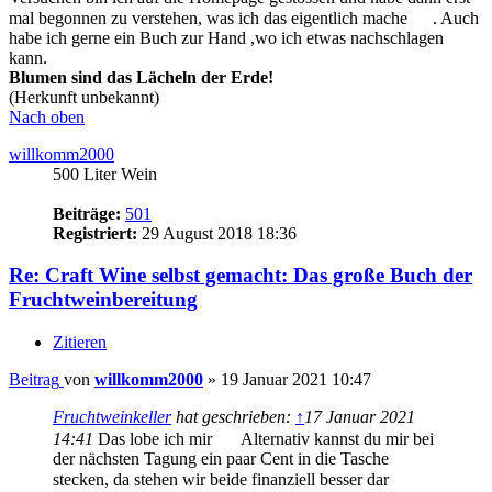
Beitrag
von
willkomm2000
»
19 Januar 2021 10:47
Fruchtweinkeller
hat geschrieben:
↑
17 Januar 2021
14:41
Das lobe ich mir
Alternativ kannst du
mir bei der nächsten Tagung ein paar Cent in die
Tasche stecken, da stehen wir beide finanziell besser
dar
Scherz beiseite: Würde ich das alles in einen
Stundenlohn umrechnen, so würde es das Buch
sicherlich nicht geben. Aber klar, wenn es jetzt Anklang
und Absatz findet, so freue ich mich natürlich.
ich bin auch ein ganz großer buch-anhänger, wenn es sich denn
lohnt. empfehle übrigens bei amazon und co. irgendwie die funktion
"blick ins buch" mit einzubinden.... da bekommt man schnell einen
erst-eindruck, ob sich der ankauf lohnen könnte. was in diesem fall
für insider natürlich ausser frage steht
und kann das mit dem stundenlohn gut nachvollziehen, hab mich
mal zu urzeiten hinreissen lassen in einem buch ein paar aufsätze zu
veröffentlichen.. das war mega-mega viel arbeit ..und dann wurden
da so ein paar handvoll oder hunderte exemplare verkauft über die
jahre... mach ich auf jeden fall nie wieder