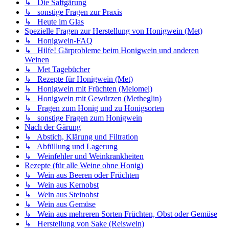
↳ Obst, Früchte und Gemüse aus dem eigenen Garten
↳ Wildobst in Natur und Garten
↳ Jahreszeiten
↳ Du und dein Garten
↳ Sonstiges zum Thema Garten, Obst- und Fruchtanbau
Sonstiges
↳ Software und Apps für die Weinbereitung
↳ Kochen mit Wein
↳ Sonstiges zum Thema Wein
↳ Bierbrauer
↳ Schnapsbrenner
↳ Likörherstellung
↳ Essigherstellung
↳ Imkerei
↳ Aus dem 3D-Drucker
↳ Off-Topic
Das Letzte: Der Chef-Blog
↳ Analytik
↳ Diverse Themen
↳ Gerätschaften
↳ Hefe
↳ (Wein)Rezepte
↳ Auswirkung der Lagerbedingungen von Schlehen auf