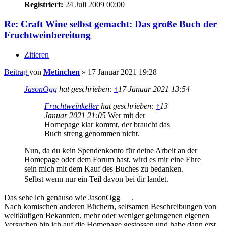
sein mich mit dem Kauf des Buches zu bedanken.
Selbst wenn nur ein Teil davon bei dir landet.
Das sehe ich genauso wie JasonOgg
.
Nach komischen anderen Büchern, seltsamen Beschreibungen von
weitläufigen Bekannten, mehr oder weniger gelungenen eigenen
Versuchen bin ich auf die Homepage gestossen und habe dann erst
mal begonnen zu verstehen, was ich das eigentlich mache
.
Auch habe ich gerne ein Buch zur Hand ,wo ich etwas
nachschlagen kann.
Blumen sind das Lächeln der Erde!
(Herkunft unbekannt)
Nach oben
willkomm2000
500 Liter Wein
Beiträge:
501
Registriert:
29 August 2018 18:36
Re: Craft Wine selbst gemacht: Das große Buch der
Fruchtweinbereitung
Zitieren