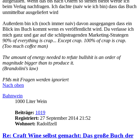
meinem anstehenden Umzug bin, schaue ich sie mir aber erst in
einem Monat genauer an.
Nach oben
Antworten
Druckansicht
Anzeigen:
Sortiere nach:
Richtung:
44 Beiträge
1
2
3
4
Nächste
Zurück zu „Neuigkeiten“
Gehe zu
Herzlich Willkommen!