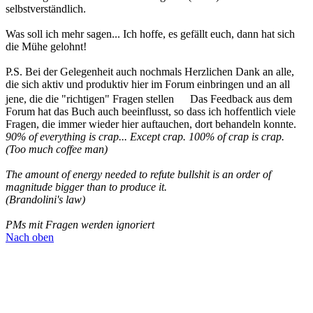
die sich aktiv und produktiv hier im Forum einbringen und an all
jene, die die "richtigen" Fragen stellen
Das Feedback aus dem
Forum hat das Buch auch beeinflusst, so dass ich hoffentlich viele
Fragen, die immer wieder hier auftauchen, dort behandeln konnte.
90% of everything is crap... Except crap. 100% of crap is crap.
(Too much coffee man)
The amount of energy needed to refute bullshit is an order of
magnitude bigger than to produce it.
(Brandolini's law)
PMs mit Fragen werden ignoriert
Nach oben
JasonOgg
7500 Liter Wein
Beiträge:
7859
Registriert:
13 August 2007 00:00
Re: Craft Wine selbst gemacht: Das große Buch der
Fruchtweinbereitung
Zitieren