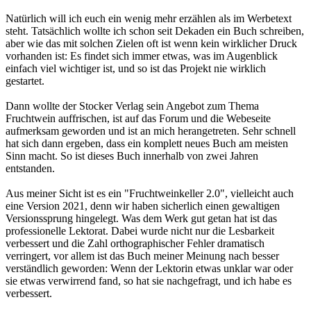
Dann wollte der Stocker Verlag sein Angebot zum Thema
Fruchtwein auffrischen, ist auf das Forum und die Webeseite
aufmerksam geworden und ist an mich herangetreten. Sehr schnell
hat sich dann ergeben, dass ein komplett neues Buch am meisten
Sinn macht. So ist dieses Buch innerhalb von zwei Jahren
entstanden.
Aus meiner Sicht ist es ein "Fruchtweinkeller 2.0", vielleicht auch
eine Version 2021, denn wir haben sicherlich einen gewaltigen
Versionssprung hingelegt. Was dem Werk gut getan hat ist das
professionelle Lektorat. Dabei wurde nicht nur die Lesbarkeit
verbessert und die Zahl orthographischer Fehler dramatisch
verringert, vor allem ist das Buch meiner Meinung nach besser
verständlich geworden: Wenn der Lektorin etwas unklar war oder
sie etwas verwirrend fand, so hat sie nachgefragt, und ich habe es
verbessert.
Für die Homepage habe ich viel positives Feedback bekommen,
aber natürlich kann ich nicht alle Leser inhaltlich erreichen. Wer
nach zwei gelesenen Sätzen frustriert wegklickt, der lässt auch kein
Feedback zurück. Das Thema ist und bleibt komplex, und viele
Faktoren spielen bei der Weinbereitung zusammen; diese
Komplexität muss ich zwangsläufig auch im Buch behandeln und