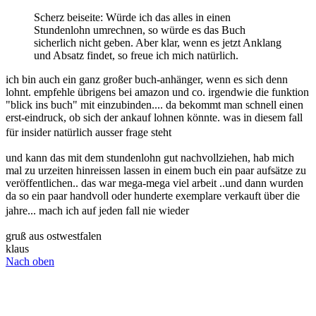
gruß aus ostwestfalen
klaus
Nach oben
patrickarntz
10 Liter Wein
Beiträge:
14
Registriert:
01 November 2020 10:52
Wohnort:
Karlstein am Main
Re: Craft Wine selbst gemacht: Das große Buch der
Fruchtweinbereitung
Zitieren
Beitrag
von
patrickarntz
»
01 Februar 2021 13:21
Iss schon Vorbestellt
Naturbursche und Weinanfänger
Nach oben
Metjazzer