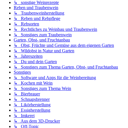
Gerbstoffgehalt und Geschmack von Schlehenwein
↳ Auswirkung vom Tannin im Met
↳ Gutscheine, Rabattcodes und Kauftipps
↳ Weineis und Weinsorbet
↳ Mein 3D-Drucker und ich
↳ Mantiden
Der Fruchtweinkeller
Foren-Übersicht
Alle Zeiten sind
UTC+02:00
Alle Cookies löschen
Kontakt
Powered by
phpBB
® Forum Software © phpBB Limited
Deutsche Übersetzung durch
phpBB.de
Datenschutz
|
Nutzungsbedingungen