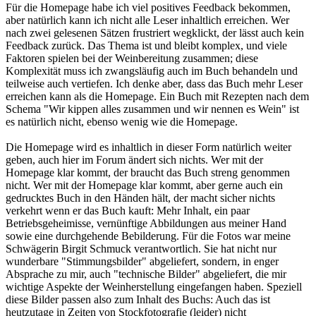
teilweise auch vertiefen. Ich denke aber, dass das Buch mehr Leser
erreichen kann als die Homepage. Ein Buch mit Rezepten nach dem
Schema "Wir kippen alles zusammen und wir nennen es Wein" ist
es natürlich nicht, ebenso wenig wie die Homepage.
Die Homepage wird es inhaltlich in dieser Form natürlich weiter
geben, auch hier im Forum ändert sich nichts. Wer mit der
Homepage klar kommt, der braucht das Buch streng genommen
nicht. Wer mit der Homepage klar kommt, aber gerne auch ein
gedrucktes Buch in den Händen hält, der macht sicher nichts
verkehrt wenn er das Buch kauft: Mehr Inhalt, ein paar
Betriebsgeheimisse, vernünftige Abbildungen aus meiner Hand
sowie eine durchgehende Bebilderung. Für die Fotos war meine
Schwägerin Birgit Schmuck verantwortlich. Sie hat nicht nur
wunderbare "Stimmungsbilder" abgeliefert, sondern, in enger
Absprache zu mir, auch "technische Bilder" abgeliefert, die mir
wichtige Aspekte der Weinherstellung eingefangen haben. Speziell
diese Bilder passen also zum Inhalt des Buchs: Auch das ist
heutzutage in Zeiten von Stockfotografie (leider) nicht
selbstverständlich.
Was soll ich mehr sagen... Ich hoffe, es gefällt euch, dann hat sich
die Mühe gelohnt!
P.S. Bei der Gelegenheit auch nochmals Herzlichen Dank an alle,