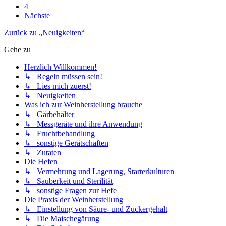
↳ Rezepte für Honigwein (Met)
↳ Honigwein mit Früchten (Melomel)
↳ Honigwein mit Gewürzen (Metheglin)
↳ Fragen zum Honig und zu Honigsorten
↳ sonstige Fragen zum Honigwein
Nach der Gärung
↳ Abstich, Klärung und Filtration
↳ Abfüllung und Lagerung
↳ Weinfehler und Weinkrankheiten
Rezepte (für alle Weine ohne Honig)
↳ Wein aus Beeren oder Früchten
↳ Wein aus Kernobst
↳ Wein aus Steinobst
↳ Wein aus Gemüse
↳ Wein aus mehreren Sorten Früchten, Obst oder Gemüse
↳ Herstellung von Sake (Reiswein)
↳ sonstige Weinrezepte
Reben und Traubenwein
↳ Traubenweinherstellung
↳ Reben und Rebpflege
↳ Rebsorten
↳ Rechtliches zu Weinbau und Traubenwein
↳ Sonstiges zum Traubenwein
Garten, Obst- und Fruchtanbau