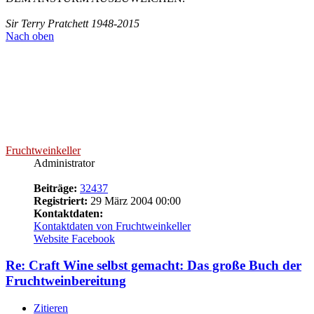
Kontaktdaten von Fruchtweinkeller
Website
Facebook
Re: Craft Wine selbst gemacht: Das große Buch der
Fruchtweinbereitung
Zitieren
Beitrag
von
Fruchtweinkeller
»
17 Januar 2021 14:41
Das lobe ich mir
Alternativ kannst du mir bei der nächsten
Tagung ein paar Cent in die Tasche stecken, da stehen wir beide
finanziell besser da
Scherz beiseite: Würde ich das alles in einen Stundenlohn
umrechnen, so würde es das Buch sicherlich nicht geben. Aber klar,
wenn es jetzt Anklang und Absatz findet, so freue ich mich
natürlich.
90% of everything is crap... Except crap. 100% of crap is crap.
(Too much coffee man)
The amount of energy needed to refute bullshit is an order of
magnitude bigger than to produce it.
(Brandolini's law)