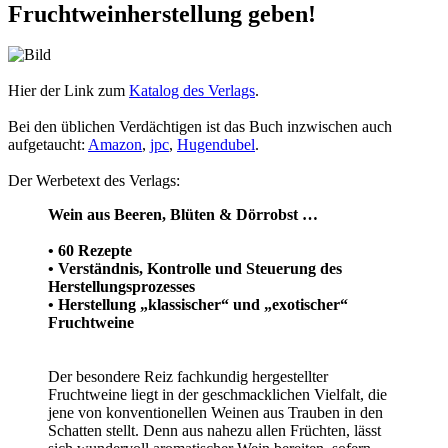
Bei den üblichen Verdächtigen ist das Buch inzwischen auch
aufgetaucht:
Amazon
,
jpc
,
Hugendubel
.
Der Werbetext des Verlags:
Wein aus Beeren, Blüten & Dörrobst …
• 60 Rezepte
• Verständnis, Kontrolle und Steuerung des
Herstellungsprozesses
• Herstellung „klassischer“ und „exotischer“
Fruchtweine
Der besondere Reiz fachkundig hergestellter
Fruchtweine liegt in der geschmacklichen Vielfalt, die
jene von konventionellen Weinen aus Trauben in den
Schatten stellt. Denn aus nahezu allen Früchten, lässt
sich wundervoll aromatischer Wein bereiten, sofern
man weiß, was dabei zu beachten ist. Im ausführlichen
Einleitungsteil vermittelt der Autor dem Leser
grundlegendes und weiterführendes Wissen sowie
Tricks und Kniffe der der modernen Oenologie. Dazu
gehören die Kontrolle des Säuregehalts, der Restsüße
und des Alkoholgehalts, denn nur bei perfekter