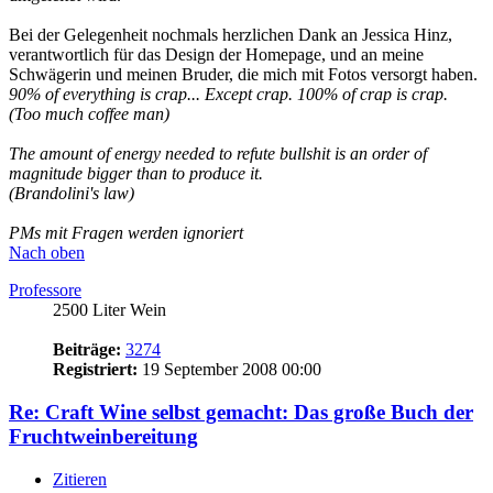
Fein, fein....
Aber wo kann ich wieder auf das Vintage-Design von früher
umschalten, so wie bei Windows?
Nein, sehr schön gemacht.
Grüße
Jochen
Ein Leben ohne Fruchtweinbereitung ist möglich. Aber sinnlos!
Nach oben
willkomm2000
500 Liter Wein
Beiträge:
501
Registriert:
29 August 2018 18:36
Re: Craft Wine selbst gemacht: Das große Buch der
Fruchtweinbereitung
Zitieren