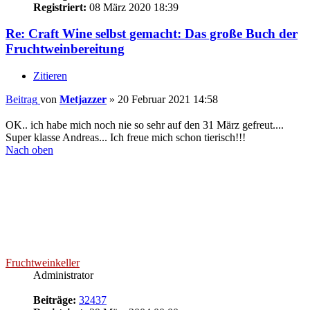
Kontaktdaten von Fruchtweinkeller
Website
Facebook
Re: Craft Wine selbst gemacht: Das große Buch der
Fruchtweinbereitung
Zitieren
Beitrag
von
Fruchtweinkeller
»
31 März 2021 16:09
Ein kleiner Schritt für die Menschheit, ein großer Schritt für den
Fruchtwein: Das Buch ist ab heute erhältlich (Wink mit der
Zaunhandlung)
Passend zu diesem Event geht eine neue Version des
Fruchtweinkellers online. Inhaltlich hat sich nichts wesentlich
verändert, es gibt ein paar kleine, kaum sichtbare optische
Veränderungen. Einige Kleinigkeiten werde ich noch im laufenden
Betrieb ändern, wenn ich das alles mal durchschaut habe
Also einfach mal oben klicken und gegebenenfalls neu laden. Neu
ist auch die Domain craft-wine.de, die auf fruchtweinkeller.de
umgeleitet wird.
Bei der Gelegenheit nochmals herzlichen Dank an Jessica Hinz,