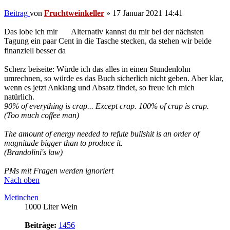
PMs mit Fragen werden ignoriert
Nach oben
Metinchen
1000 Liter Wein
Beiträge:
1456
Registriert:
24 Juli 2009 00:00
Re: Craft Wine selbst gemacht: Das große Buch der
Fruchtweinbereitung
Zitieren
Beitrag
von
Metinchen
»
17 Januar 2021 19:28
JasonOgg
hat geschrieben:
↑
17 Januar 2021 13:54
Fruchtweinkeller
hat geschrieben:
↑
13
Januar 2021 21:05
Wer mit der
Homepage klar kommt, der braucht das
Buch streng genommen nicht.
Nun, da du kein Spendenkonto für deine Arbeit an der
Homepage oder dem Forum hast, wird es mir eine Ehre