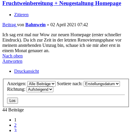
↳ Regeln müssen sein!
↳ Lies mich zuerst!
↳ Neuigkeiten
Was ich zur Weinherstellung brauche
↳ Gärbehälter
↳ Messgeräte und ihre Anwendung
↳ Fruchtbehandlung
↳ sonstige Gerätschaften
↳ Zutaten
Die Hefen
↳ Vermehrung und Lagerung, Starterkulturen
↳ Sauberkeit und Sterilität
↳ sonstige Fragen zur Hefe
Die Praxis der Weinherstellung
↳ Einstellung von Säure- und Zuckergehalt
↳ Die Maischegärung
↳ Die Saftgärung
↳ sonstige Fragen zur Praxis
↳ Heute im Glas
Spezielle Fragen zur Herstellung von Honigwein (Met)
↳ Honigwein-FAQ
↳ Hilfe! Gärprobleme beim Honigwein und anderen
Weinen
↳ Met Tagebücher