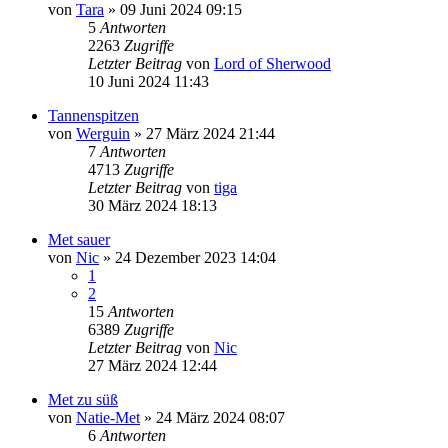
von
Tara
»
09 Juni 2024 09:15
5
Antworten
2263
Zugriffe
Letzter Beitrag
von
Lord of Sherwood
10 Juni 2024 11:43
Tannenspitzen
von
Werguin
»
27 März 2024 21:44
7
Antworten
4713
Zugriffe
Letzter Beitrag
von
tiga
30 März 2024 18:13
Met sauer
von
Nic
»
24 Dezember 2023 14:04
1
2
15
Antworten
6389
Zugriffe
Letzter Beitrag
von
Nic
27 März 2024 12:44
Met zu süß
von
Natie-Met
»
24 März 2024 08:07
6
Antworten