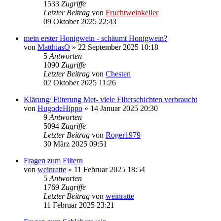
1533
Zugriffe
Letzter Beitrag
von
Fruchtweinkeller
09 Oktober 2025 22:43
mein erster Honigwein - schäumt Honigwein?
von
MatthiasO
»
22 September 2025 10:18
5
Antworten
1090
Zugriffe
Letzter Beitrag
von
Chesten
02 Oktober 2025 11:26
Klärung/ Filterung Met- viele Filterschichten verbraucht
von
HugodeHippo
»
14 Januar 2025 20:30
9
Antworten
5094
Zugriffe
Letzter Beitrag
von
Roger1979
30 März 2025 09:51
Fragen zum Filtern
von
weinratte
»
11 Februar 2025 18:54
5
Antworten
1769
Zugriffe
Letzter Beitrag
von
weinratte
11 Februar 2025 23:21