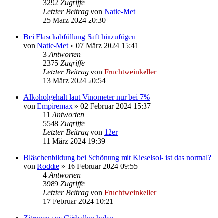
3292
Zugriffe
Letzter Beitrag
von
Natie-Met
25 März 2024 20:30
Bei Flaschabfüllung Saft hinzufügen
von
Natie-Met
»
07 März 2024 15:41
3
Antworten
2375
Zugriffe
Letzter Beitrag
von
Fruchtweinkeller
13 März 2024 20:54
Alkoholgehalt laut Vinometer nur bei 7%
von
Empiremax
»
02 Februar 2024 15:37
11
Antworten
5548
Zugriffe
Letzter Beitrag
von
12er
11 März 2024 19:39
Bläschenbildung bei Schönung mit Kieselsol- ist das normal?
von
Roddie
»
16 Februar 2024 09:55
4
Antworten
3989
Zugriffe
Letzter Beitrag
von
Fruchtweinkeller
17 Februar 2024 10:21
Zitronen aus Gärballon holen