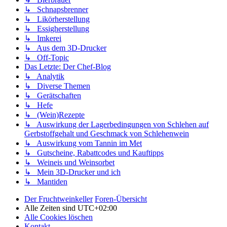
↳ Schnapsbrenner
↳ Likörherstellung
↳ Essigherstellung
↳ Imkerei
↳ Aus dem 3D-Drucker
↳ Off-Topic
Das Letzte: Der Chef-Blog
↳ Analytik
↳ Diverse Themen
↳ Gerätschaften
↳ Hefe
↳ (Wein)Rezepte
↳ Auswirkung der Lagerbedingungen von Schlehen auf
Gerbstoffgehalt und Geschmack von Schlehenwein
↳ Auswirkung vom Tannin im Met
↳ Gutscheine, Rabattcodes und Kauftipps
↳ Weineis und Weinsorbet
↳ Mein 3D-Drucker und ich
↳ Mantiden
Der Fruchtweinkeller
Foren-Übersicht
Alle Zeiten sind
UTC+02:00
Alle Cookies löschen
Kontakt