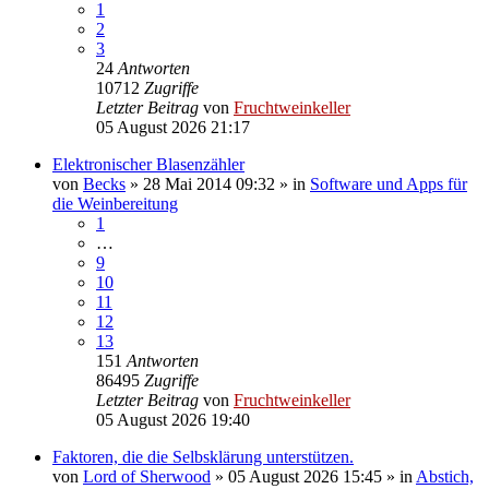
1
2
3
24
Antworten
10712
Zugriffe
Letzter Beitrag
von
Fruchtweinkeller
05 August 2026 21:17
Elektronischer Blasenzähler
von
Becks
»
28 Mai 2014 09:32
» in
Software und Apps für
die Weinbereitung
1
…
9
10
11
12
13
151
Antworten
86495
Zugriffe
Letzter Beitrag
von
Fruchtweinkeller
05 August 2026 19:40
Faktoren, die die Selbsklärung unterstützen.
von
Lord of Sherwood
»
05 August 2026 15:45
» in
Abstich,