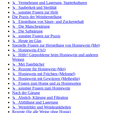
↳ Vermehrung und Lagerung, Starterkulturen
↳ Sauberkeit und Sterilität
↳ sonstige Fragen zur Hefe
Die Praxis der Weinherstellung
↳ Einstellung von Säure- und Zuckergehalt
↳ Die Maischegärung
↳ Die Saftgärung
↳ sonstige Fragen zur Praxis
↳ Heute im Glas
Spezielle Fragen zur Herstellung von Honigwein (Met)
↳ Honigwein-FAQ
↳ Hilfe! Gärprobleme beim Honigwein und anderen
Weinen
↳ Met Tagebücher
↳ Rezepte für Honigwein (Met)
↳ Honigwein mit Früchten (Melomel)
↳ Honigwein mit Gewürzen (Metheglin)
↳ Fragen zum Honig und zu Honigsorten
↳ sonstige Fragen zum Honigwein
Nach der Gärung
↳ Abstich, Klärung und Filtration
↳ Abfüllung und Lagerung
↳ Weinfehler und Weinkrankheiten
Rezepte (für alle Weine ohne Honig)