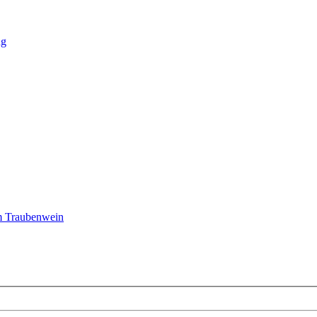
ng
m Traubenwein