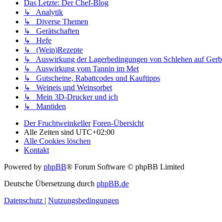
Das Letzte: Der Chef-Blog
↳ Analytik
↳ Diverse Themen
↳ Gerätschaften
↳ Hefe
↳ (Wein)Rezepte
↳ Auswirkung der Lagerbedingungen von Schlehen auf Gerb
↳ Auswirkung vom Tannin im Met
↳ Gutscheine, Rabattcodes und Kauftipps
↳ Weineis und Weinsorbet
↳ Mein 3D-Drucker und ich
↳ Mantiden
Der Fruchtweinkeller
Foren-Übersicht
Alle Zeiten sind
UTC+02:00
Alle Cookies löschen
Kontakt
Powered by
phpBB
® Forum Software © phpBB Limited
Deutsche Übersetzung durch
phpBB.de
Datenschutz
|
Nutzungsbedingungen