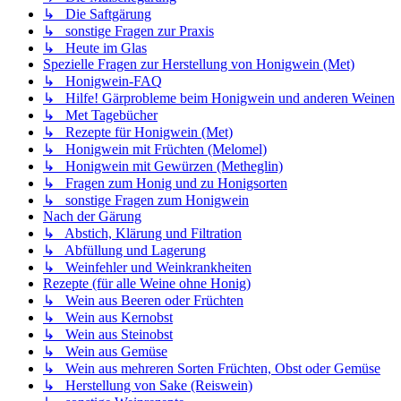
↳ Die Saftgärung
↳ sonstige Fragen zur Praxis
↳ Heute im Glas
Spezielle Fragen zur Herstellung von Honigwein (Met)
↳ Honigwein-FAQ
↳ Hilfe! Gärprobleme beim Honigwein und anderen Weinen
↳ Met Tagebücher
↳ Rezepte für Honigwein (Met)
↳ Honigwein mit Früchten (Melomel)
↳ Honigwein mit Gewürzen (Metheglin)
↳ Fragen zum Honig und zu Honigsorten
↳ sonstige Fragen zum Honigwein
Nach der Gärung
↳ Abstich, Klärung und Filtration
↳ Abfüllung und Lagerung
↳ Weinfehler und Weinkrankheiten
Rezepte (für alle Weine ohne Honig)
↳ Wein aus Beeren oder Früchten
↳ Wein aus Kernobst
↳ Wein aus Steinobst
↳ Wein aus Gemüse
↳ Wein aus mehreren Sorten Früchten, Obst oder Gemüse
↳ Herstellung von Sake (Reiswein)